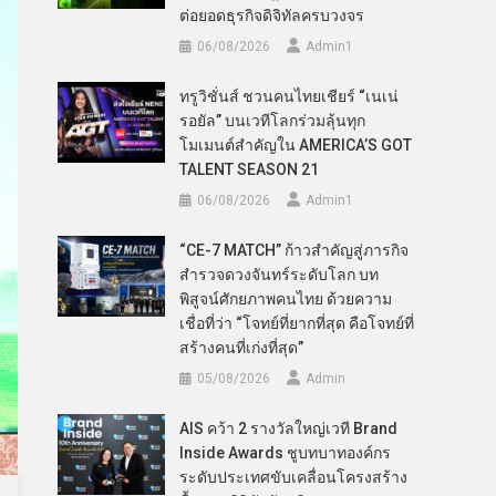
ต่อยอดธุรกิจดิจิทัลครบวงจร
06/08/2026
Admin​1
ทรูวิชั่นส์ ชวนคนไทยเชียร์ “เนเน่
รอยัล” บนเวทีโลกร่วมลุ้นทุก
โมเมนต์สำคัญใน AMERICA’S GOT
TALENT SEASON 21
06/08/2026
Admin​1
“CE-7 MATCH” ก้าวสำคัญสู่ภารกิจ
สำรวจดวงจันทร์ระดับโลก บท
พิสูจน์ศักยภาพคนไทย ด้วยความ
เชื่อที่ว่า “โจทย์ที่ยากที่สุด คือโจทย์ที่
สร้างคนที่เก่งที่สุด”
05/08/2026
Admin
AIS คว้า 2 รางวัลใหญ่เวที Brand
Inside Awards ชูบทบาทองค์กร
ระดับประเทศขับเคลื่อนโครงสร้าง