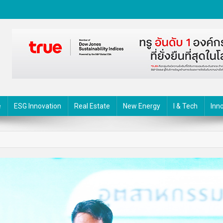
ตกรรม
e
ESG Innovation
Real Estate
New Energy
I & Tech
Inn