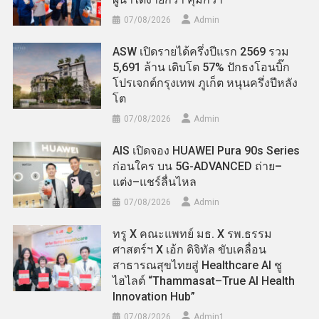
07/08/2026
Admin
ASW เปิดรายได้ครึ่งปีแรก 2569 รวม
5,691 ล้าน เติบโต 57% ปักธงโอนบิ๊ก
โปรเจกต์กรุงเทพ ภูเก็ต หนุนครึ่งปีหลัง
โต
07/08/2026
Admin
AIS เปิดจอง HUAWEI Pura 90s Series
ก่อนใคร บน 5G-ADVANCED ถ่าย–
แต่ง–แชร์ลื่นไหล
07/08/2026
Admin
ทรู X คณะแพทย์ มธ. X รพ.ธรรม
ศาสตร์ฯ X เอ้ก ดิจิทัล ขับเคลื่อน
สาธารณสุขไทยสู่ Healthcare AI ชู
ไฮไลต์ “Thammasat–True AI Health
Innovation Hub”
07/08/2026
Admin​1