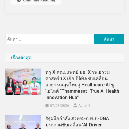
Continue Reading
ค้นหา
สำหรับ:
เรื่องล่าสุด
ทรู X คณะแพทย์ มธ. X รพ.ธรรม
ศาสตร์ฯ X เอ้ก ดิจิทัล ขับเคลื่อน
สาธารณสุขไทยสู่ Healthcare AI ชู
ไฮไลต์ “Thammasat–True AI Health
Innovation Hub”
07/08/2026
Admin​1
รัฐผนึกกำลัง สวทช.-ก.พ.ร.-DGA
ประกาศขับเคลื่อน“AI-Driven