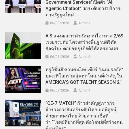
Government Services”เปิดตัว “AI
Agentic Chatbot” ยกระดับการบริการ
ภาครัฐยุคใหม่
06/08/2026
Admin​1
AIS แจงผลการดำเนินงานไตรมาส 2/69
เร่งยกระดับ โครงสร้างพื้นฐานดิจิทัล
อัจฉริยะ ต่อยอดธุรกิจดิจิทัลครบวงจร
06/08/2026
Admin​1
ทรูวิชั่นส์ ชวนคนไทยเชียร์ “เนเน่ รอยัล”
บนเวทีโลกร่วมลุ้นทุกโมเมนต์สำคัญใน
AMERICA’S GOT TALENT SEASON 21
06/08/2026
Admin​1
“CE-7 MATCH” ก้าวสำคัญสู่ภารกิจ
สำรวจดวงจันทร์ระดับโลก บทพิสูจน์
ศักยภาพคนไทย ด้วยความเชื่อที่
ว่า “โจทย์ที่ยากที่สุด คือโจทย์ที่สร้างคน
ที่เก่งที่สุด”