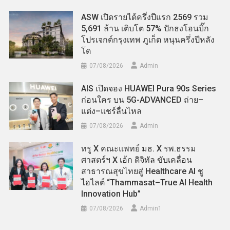
ASW เปิดรายได้ครึ่งปีแรก 2569 รวม
5,691 ล้าน เติบโต 57% ปักธงโอนบิ๊ก
โปรเจกต์กรุงเทพ ภูเก็ต หนุนครึ่งปีหลัง
โต
07/08/2026
Admin
AIS เปิดจอง HUAWEI Pura 90s Series
ก่อนใคร บน 5G-ADVANCED ถ่าย–
แต่ง–แชร์ลื่นไหล
07/08/2026
Admin
ทรู X คณะแพทย์ มธ. X รพ.ธรรม
ศาสตร์ฯ X เอ้ก ดิจิทัล ขับเคลื่อน
สาธารณสุขไทยสู่ Healthcare AI ชู
ไฮไลต์ “Thammasat–True AI Health
Innovation Hub”
07/08/2026
Admin​1