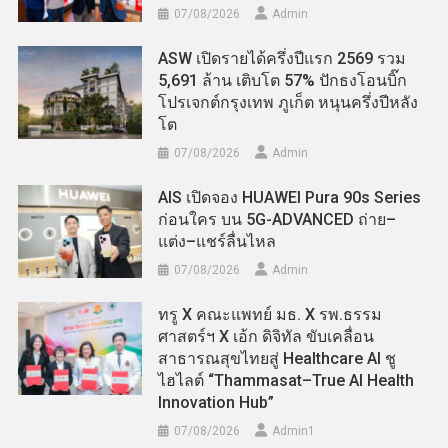
07/08/2026
Admin
ASW เปิดรายได้ครึ่งปีแรก 2569 รวม
5,691 ล้าน เติบโต 57% ปักธงโอนบิ๊ก
โปรเจกต์กรุงเทพ ภูเก็ต หนุนครึ่งปีหลัง
โต
07/08/2026
Admin
AIS เปิดจอง HUAWEI Pura 90s Series
ก่อนใคร บน 5G-ADVANCED ถ่าย–
แต่ง–แชร์ลื่นไหล
07/08/2026
Admin
ทรู X คณะแพทย์ มธ. X รพ.ธรรม
ศาสตร์ฯ X เอ้ก ดิจิทัล ขับเคลื่อน
สาธารณสุขไทยสู่ Healthcare AI ชู
ไฮไลต์ “Thammasat–True AI Health
Innovation Hub”
07/08/2026
Admin​1