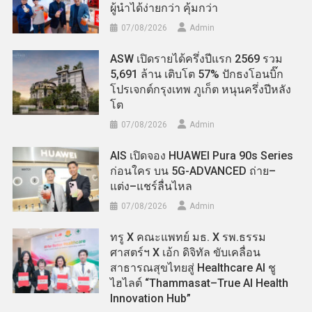
ผู้นำได้ง่ายกว่า คุ้มกว่า
07/08/2026
Admin
ASW เปิดรายได้ครึ่งปีแรก 2569 รวม
5,691 ล้าน เติบโต 57% ปักธงโอนบิ๊ก
โปรเจกต์กรุงเทพ ภูเก็ต หนุนครึ่งปีหลัง
โต
07/08/2026
Admin
AIS เปิดจอง HUAWEI Pura 90s Series
ก่อนใคร บน 5G-ADVANCED ถ่าย–
แต่ง–แชร์ลื่นไหล
07/08/2026
Admin
ทรู X คณะแพทย์ มธ. X รพ.ธรรม
ศาสตร์ฯ X เอ้ก ดิจิทัล ขับเคลื่อน
สาธารณสุขไทยสู่ Healthcare AI ชู
ไฮไลต์ “Thammasat–True AI Health
Innovation Hub”