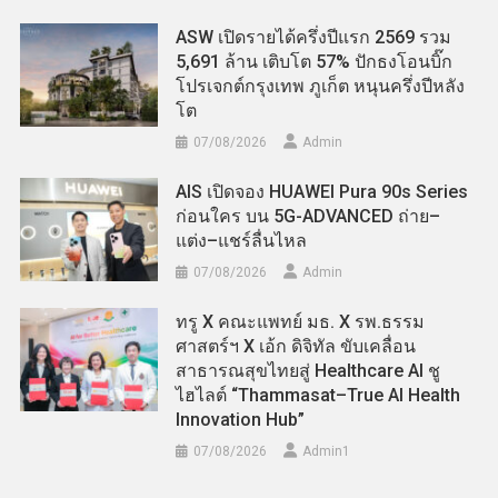
ASW เปิดรายได้ครึ่งปีแรก 2569 รวม
5,691 ล้าน เติบโต 57% ปักธงโอนบิ๊ก
โปรเจกต์กรุงเทพ ภูเก็ต หนุนครึ่งปีหลัง
โต
07/08/2026
Admin
AIS เปิดจอง HUAWEI Pura 90s Series
ก่อนใคร บน 5G-ADVANCED ถ่าย–
แต่ง–แชร์ลื่นไหล
07/08/2026
Admin
ทรู X คณะแพทย์ มธ. X รพ.ธรรม
ศาสตร์ฯ X เอ้ก ดิจิทัล ขับเคลื่อน
สาธารณสุขไทยสู่ Healthcare AI ชู
ไฮไลต์ “Thammasat–True AI Health
Innovation Hub”
07/08/2026
Admin​1