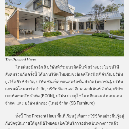
The Present Haus
โดยพันธมิตรอีก 8 บริษัทที่ร่วมเนรมิตพื้นที่ สร้างประโยชน์ให้
สังคมร่วมกันครั้งนี้ ได้แก่ บริษัท ไทยซัมซุงอิเลคโทรนิคส์ จำกัด, บริษัท
ยูเวิร์ค 999 จำกัด, บริษัท ซินเท็ค คอนสตรัคชั่น จำกัด (มหาชน), บริษัท
แกรนด์โฮมมาร์ท จำกัด, บริษัท ทีเอชเอส ดีเวลลอปเม้นท์ จำกัด, บริษัท
เบสท์คอนกรีต จำกัด (BCON), บริษัท ประตูไชโย สตีลแอนด์ สเตนเลส
จำกัด, และ บริษัท สักทอง (ไทย) จำกัด (SB Furniture)
ทั้งนี้ The Present Haus พื้นที่เรียนรู้เพื่อการใช้ชีวิตอย่างตื่นรู้อยู่
กับปัจจุบันภายใต้มูลนิธิไทยคม เปิดให้บริการอย่างเป็นทางการแล้ว