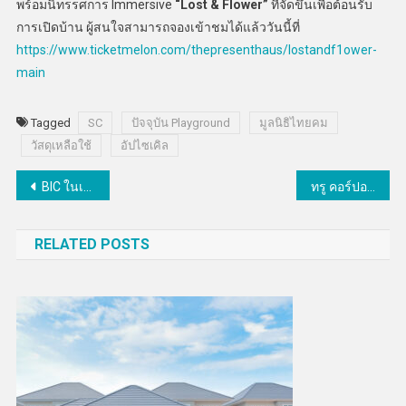
พร้อมนิทรรศการ Immersive
“Lost & Flower”
ที่จัดขึ้นเพื่อต้อนรับ
การเปิดบ้าน ผู้สนใจสามารถจองเข้าชมได้แล้ววันนี้ที่
https://www.ticketmelon.com/thepresenthaus/lostandf1ower-
main
Tagged
SC
ปัจจุบัน Playground
มูลนิธิไทยคม
วัสดุเหลือใช้
อัปไซเคิล
แนะแนว
BIC ในเครือ CKP คว้ารางวัล CSR-DIW Continuous Award ต่อเนื่องเป็นปีที่ 4
ทรู คอร์ปอเรชั่นโชว์ศักยภาพ AI พลิกค้าปลีกไทย สู่ผลลัพธ์ธุรกิจที่วัดผลได้บนเวทีโลกในงาน NVIDIA GTC 2026
เรื่อง
RELATED POSTS