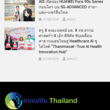
AIS เปิดจอง HUAWEI Pura 90s Series
ก่อนใคร บน 5G-ADVANCED ถ่าย–
แต่ง–แชร์ลื่นไหล
07/08/2026
Admin
ทรู X คณะแพทย์ มธ. X รพ.ธรรม
ศาสตร์ฯ X เอ้ก ดิจิทัล ขับเคลื่อน
สาธารณสุขไทยสู่ Healthcare AI ชู
ไฮไลต์ “Thammasat–True AI Health
Innovation Hub”
07/08/2026
Admin​1