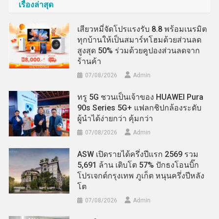
เรื่องล่าสุด
เสียวหมี่จัดโปรแรงรับ 8.8 พร้อมเนรมิต
ทุกบ้านให้เป็นสมาร์ทโฮมด้วยส่วนลด
สูงสุด 50% ร่วมด้วยคูปองส่วนลดจาก
ร้านค้า
07/08/2026
Admin
ทรู 5G ชวนเป็นเจ้าของ HUAWEI Pura
90s Series 5G+ แฟลกชิปกล้องระดับ
ผู้นำได้ง่ายกว่า คุ้มกว่า
07/08/2026
Admin
ASW เปิดรายได้ครึ่งปีแรก 2569 รวม
5,691 ล้าน เติบโต 57% ปักธงโอนบิ๊ก
โปรเจกต์กรุงเทพ ภูเก็ต หนุนครึ่งปีหลัง
โต
07/08/2026
Admin