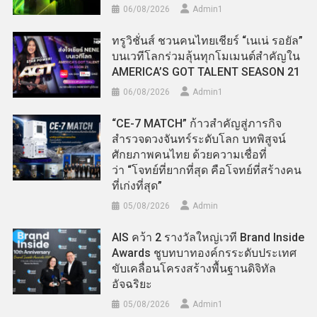
06/08/2026
Admin​1
ทรูวิชั่นส์ ชวนคนไทยเชียร์ “เนเน่ รอยัล”
บนเวทีโลกร่วมลุ้นทุกโมเมนต์สำคัญใน
AMERICA’S GOT TALENT SEASON 21
06/08/2026
Admin​1
“CE-7 MATCH” ก้าวสำคัญสู่ภารกิจ
สำรวจดวงจันทร์ระดับโลก บทพิสูจน์
ศักยภาพคนไทย ด้วยความเชื่อที่
ว่า “โจทย์ที่ยากที่สุด คือโจทย์ที่สร้างคน
ที่เก่งที่สุด”
05/08/2026
Admin
AIS คว้า 2 รางวัลใหญ่เวที Brand Inside
Awards ชูบทบาทองค์กรระดับประเทศ
ขับเคลื่อนโครงสร้างพื้นฐานดิจิทัล
อัจฉริยะ
05/08/2026
Admin​1