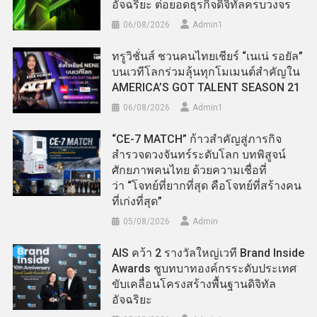
อัจฉริยะ ต่อยอดธุรกิจดิจิทัลครบวงจร
06/08/2026
Admin​1
ทรูวิชั่นส์ ชวนคนไทยเชียร์ “เนเน่ รอยัล”
บนเวทีโลกร่วมลุ้นทุกโมเมนต์สำคัญใน
AMERICA’S GOT TALENT SEASON 21
06/08/2026
Admin​1
“CE-7 MATCH” ก้าวสำคัญสู่ภารกิจ
สำรวจดวงจันทร์ระดับโลก บทพิสูจน์
ศักยภาพคนไทย ด้วยความเชื่อที่
ว่า “โจทย์ที่ยากที่สุด คือโจทย์ที่สร้างคน
ที่เก่งที่สุด”
05/08/2026
Admin
AIS คว้า 2 รางวัลใหญ่เวที Brand Inside
Awards ชูบทบาทองค์กรระดับประเทศ
ขับเคลื่อนโครงสร้างพื้นฐานดิจิทัล
อัจฉริยะ