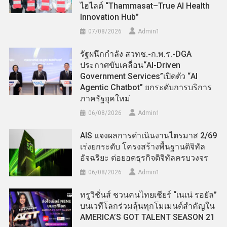
ไฮไลต์ “Thammasat–True AI Health
Innovation Hub”
07/08/2026
Admin​1
รัฐผนึกกำลัง สวทช.-ก.พ.ร.-DGA
ประกาศขับเคลื่อน“AI-Driven
Government Services”เปิดตัว “AI
Agentic Chatbot” ยกระดับการบริการ
ภาครัฐยุคใหม่
06/08/2026
Admin​1
AIS แจงผลการดำเนินงานไตรมาส 2/69
เร่งยกระดับ โครงสร้างพื้นฐานดิจิทัล
อัจฉริยะ ต่อยอดธุรกิจดิจิทัลครบวงจร
06/08/2026
Admin​1
ทรูวิชั่นส์ ชวนคนไทยเชียร์ “เนเน่ รอยัล”
บนเวทีโลกร่วมลุ้นทุกโมเมนต์สำคัญใน
AMERICA’S GOT TALENT SEASON 21