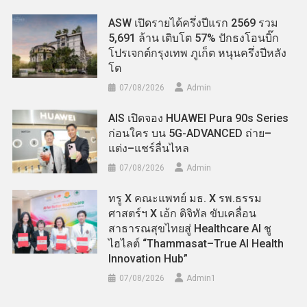
ASW เปิดรายได้ครึ่งปีแรก 2569 รวม
5,691 ล้าน เติบโต 57% ปักธงโอนบิ๊ก
โปรเจกต์กรุงเทพ ภูเก็ต หนุนครึ่งปีหลัง
โต
07/08/2026
Admin
AIS เปิดจอง HUAWEI Pura 90s Series
ก่อนใคร บน 5G-ADVANCED ถ่าย–
แต่ง–แชร์ลื่นไหล
07/08/2026
Admin
ทรู X คณะแพทย์ มธ. X รพ.ธรรม
ศาสตร์ฯ X เอ้ก ดิจิทัล ขับเคลื่อน
สาธารณสุขไทยสู่ Healthcare AI ชู
ไฮไลต์ “Thammasat–True AI Health
Innovation Hub”
07/08/2026
Admin​1