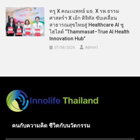
ทรู X คณะแพทย์ มธ. X รพ.ธรรม
ศาสตร์ฯ X เอ้ก ดิจิทัล ขับเคลื่อน
สาธารณสุขไทยสู่ Healthcare AI ชู
ไฮไลต์ “Thammasat–True AI Health
Innovation Hub”
07/08/2026
Admin​1
คนกับความคิด ชีวิตกับนวัตกรรม