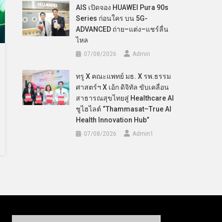
AIS เปิดจอง HUAWEI Pura 90s
Series ก่อนใคร บน 5G-
ADVANCED ถ่าย–แต่ง–แชร์ลื่น
ไหล
07/08/2026
Admin
ทรู X คณะแพทย์ มธ. X รพ.ธรรม
ศาสตร์ฯ X เอ้ก ดิจิทัล ขับเคลื่อน
สาธารณสุขไทยสู่ Healthcare AI
ชูไฮไลต์ “Thammasat–True AI
Health Innovation Hub”
07/08/2026
Admin​1