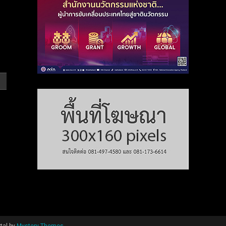
tal by
Mystery Themes
.