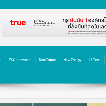
ัตกรรม
e
ESG Innovation
Real Estate
New Energy
I & Tech