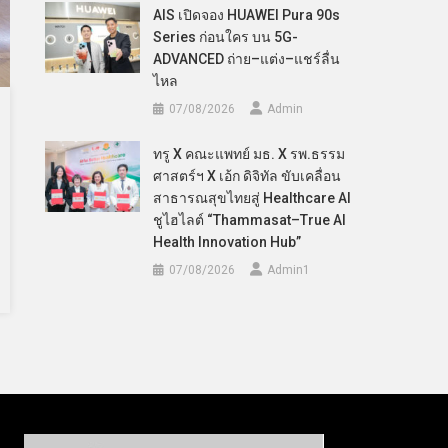
AIS เปิดจอง HUAWEI Pura 90s
Series ก่อนใคร บน 5G-
ADVANCED ถ่าย–แต่ง–แชร์ลื่น
ไหล
07/08/2026
Admin
ทรู X คณะแพทย์ มธ. X รพ.ธรรม
ศาสตร์ฯ X เอ้ก ดิจิทัล ขับเคลื่อน
สาธารณสุขไทยสู่ Healthcare AI
ชูไฮไลต์ “Thammasat–True AI
Health Innovation Hub”
07/08/2026
Admin​1