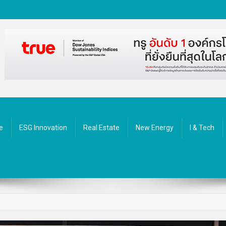
ัตกรรม
e
ESG Innovation
Real Estate
New Energy
I & Tech