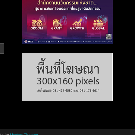
tal by
Mystery Themes
.