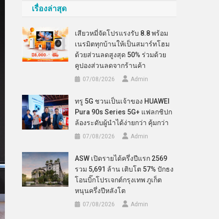
เรื่องล่าสุด
เสียวหมี่จัดโปรแรงรับ 8.8 พร้อม
เนรมิตทุกบ้านให้เป็นสมาร์ทโฮม
ด้วยส่วนลดสูงสุด 50% ร่วมด้วย
คูปองส่วนลดจากร้านค้า
07/08/2026
Admin
ทรู 5G ชวนเป็นเจ้าของ HUAWEI
Pura 90s Series 5G+ แฟลกชิปก
ล้องระดับผู้นำได้ง่ายกว่า คุ้มกว่า
07/08/2026
Admin
ASW เปิดรายได้ครึ่งปีแรก 2569
รวม 5,691 ล้าน เติบโต 57% ปักธง
โอนบิ๊กโปรเจกต์กรุงเทพ ภูเก็ต
หนุนครึ่งปีหลังโต
07/08/2026
Admin