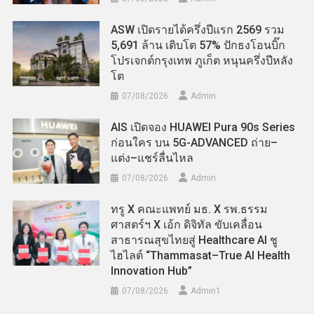
ASW เปิดรายได้ครึ่งปีแรก 2569 รวม
5,691 ล้าน เติบโต 57% ปักธงโอนบิ๊ก
โปรเจกต์กรุงเทพ ภูเก็ต หนุนครึ่งปีหลัง
โต
07/08/2026
Admin
AIS เปิดจอง HUAWEI Pura 90s Series
ก่อนใคร บน 5G-ADVANCED ถ่าย–
แต่ง–แชร์ลื่นไหล
07/08/2026
Admin
ทรู X คณะแพทย์ มธ. X รพ.ธรรม
ศาสตร์ฯ X เอ้ก ดิจิทัล ขับเคลื่อน
สาธารณสุขไทยสู่ Healthcare AI ชู
ไฮไลต์ “Thammasat–True AI Health
Innovation Hub”
07/08/2026
Admin​1