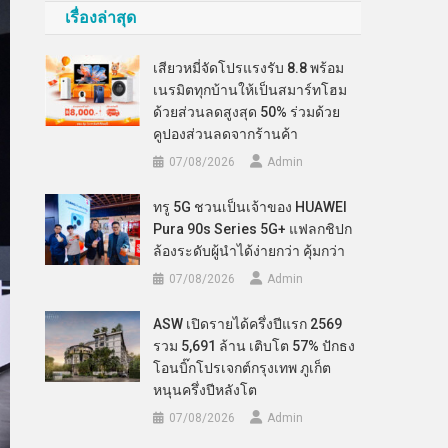
เรื่องล่าสุด
เสียวหมี่จัดโปรแรงรับ 8.8 พร้อม
เนรมิตทุกบ้านให้เป็นสมาร์ทโฮม
ด้วยส่วนลดสูงสุด 50% ร่วมด้วย
คูปองส่วนลดจากร้านค้า
07/08/2026
Admin
ทรู 5G ชวนเป็นเจ้าของ HUAWEI
Pura 90s Series 5G+ แฟลกชิปก
ล้องระดับผู้นำได้ง่ายกว่า คุ้มกว่า
07/08/2026
Admin
ASW เปิดรายได้ครึ่งปีแรก 2569
รวม 5,691 ล้าน เติบโต 57% ปักธง
โอนบิ๊กโปรเจกต์กรุงเทพ ภูเก็ต
หนุนครึ่งปีหลังโต
07/08/2026
Admin