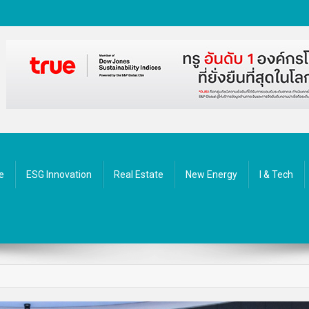
ัตกรรม
e
ESG Innovation
Real Estate
New Energy
I & Tech