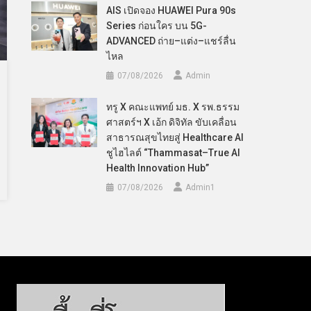
AIS เปิดจอง HUAWEI Pura 90s
Series ก่อนใคร บน 5G-
ADVANCED ถ่าย–แต่ง–แชร์ลื่น
ไหล
07/08/2026
Admin
ทรู X คณะแพทย์ มธ. X รพ.ธรรม
ศาสตร์ฯ X เอ้ก ดิจิทัล ขับเคลื่อน
สาธารณสุขไทยสู่ Healthcare AI
ชูไฮไลต์ “Thammasat–True AI
Health Innovation Hub”
07/08/2026
Admin​1