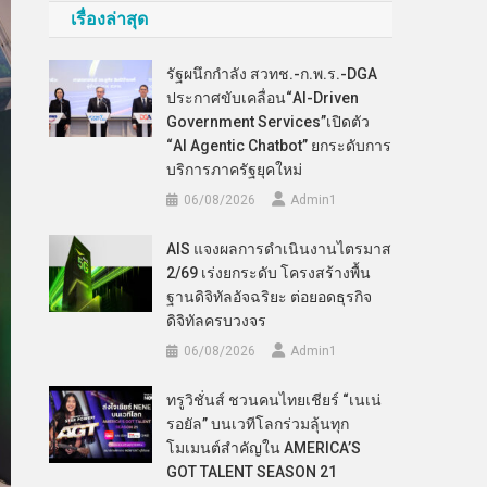
เรื่องล่าสุด
รัฐผนึกกำลัง สวทช.-ก.พ.ร.-DGA
ประกาศขับเคลื่อน“AI-Driven
Government Services”เปิดตัว
“AI Agentic Chatbot” ยกระดับการ
บริการภาครัฐยุคใหม่
06/08/2026
Admin​1
AIS แจงผลการดำเนินงานไตรมาส
2/69 เร่งยกระดับ โครงสร้างพื้น
ฐานดิจิทัลอัจฉริยะ ต่อยอดธุรกิจ
ดิจิทัลครบวงจร
06/08/2026
Admin​1
ทรูวิชั่นส์ ชวนคนไทยเชียร์ “เนเน่
รอยัล” บนเวทีโลกร่วมลุ้นทุก
โมเมนต์สำคัญใน AMERICA’S
GOT TALENT SEASON 21