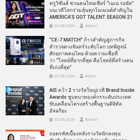
ทรูวิชั่นส์ ชวนคนไทยเชียร์ “เนเน่ รอยัล”
บนเวทีโลกร่วมลุ้นทุกโมเมนต์สำคัญใน
AMERICA’S GOT TALENT SEASON 21
06/08/2026
Admin​1
“CE-7 MATCH” ก้าวสำคัญสู่ภารกิจ
สำรวจดวงจันทร์ระดับโลก บทพิสูจน์
ศักยภาพคนไทย ด้วยความเชื่อที่
ว่า “โจทย์ที่ยากที่สุด คือโจทย์ที่สร้างคน
ที่เก่งที่สุด”
05/08/2026
Admin
AIS คว้า 2 รางวัลใหญ่เวที Brand Inside
Awards ชูบทบาทองค์กรระดับประเทศ
ขับเคลื่อนโครงสร้างพื้นฐานดิจิทัล
อัจฉริยะ
05/08/2026
Admin​1
ถอดรหัสเบื้องหลังรางวัลนักลงทุน