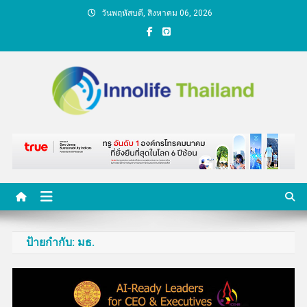
Skip
วันพฤหัสบดี, สิงหาคม 06, 2026
to
content
คนกับความคิด ชีวิตกับ
นวัตกรรม
ป้ายกำกับ:
มธ.