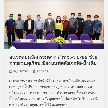
อว.ระดมนวัตกรรมจาก สวทช.-วว.-มธ.ช่วย
ชาวสวนทุเรียนเมืองนนท์หลังเจอพิษน้ำเค็ม
Admin​1
02/04/2021
เลขานุการ รมว. อว.นำนักวิจัยช่วยสวนทุเรียนเมืองนนท์ หลัง
เจอปัญหาน้ำเค็มมากกว่าค่ามาตรฐานการเพาะปลูก ระดม
นวัตกรรมจาก สวทช. – วว. – มธ.ช่วยชาวสวน ทั้งระบบกรอง
น้ำนาโนเทค ระบบตรวจวัดคุณภาพน้ำเค็มพร้อมโมไบลแอป ที่
สามารถติดตามคุณภาพน้ำได้ตลอดเวลา …