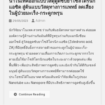
นาโนเทคออกแบบวัสดุดูดซับยาโซลิโดรนิก
แอซิด สู่ต้นแบบวัสดุทางการแพทย์ ลดเสี่ยง
ในผู้ป่วยมะเร็ง-กระดูกพรุน
Admin
29/05/2023
นักวิจัยนาโนเทค สวทช.ร่วมกับพันธมิตรหลายภาคส่วน ต่อยอด
องค์ความรู้ด้านถ่านกัมมันต์ที่มีรูพรุนร่วมกับแมกนีเซียม
ออกไซด์ สู่วัสดุดูดซับยาโซลิโดรนิก แอซิด (Zoledronic acid;
ZA) ที่มีฤทธิ์ยับยั้งการสลายตัวของกระดูกในผู้ป่วยมะเร็ง-
กระดูกพรุน ช่วยลดความเสี่ยงการเกิดภาวะกระดูกขากรรไกร
ตายเมื่อใช้ยาโซลิโดรนิกแอซิดในระยะยาว ด้วยจุดเด่น เพิ่ม
พื้นที่ผิว-เพิ่มประสิทธิภาพการดูดซับ และยังเข้ากันได้ดีกับเซลล์
มนุษย์ สู่ต้นแบบวัสดุทางการแพทย์ที่สามารถต่อยอดใช้
ประโยชน์ได้ในอนาคต พร้อมเดินหน้าวิจัยเพิ่มในรูปของ
Nanotube และ Nanopore ที่มีประสิทธิภาพการดูดซับสูงยิ่งขึ้น
Continue Reading