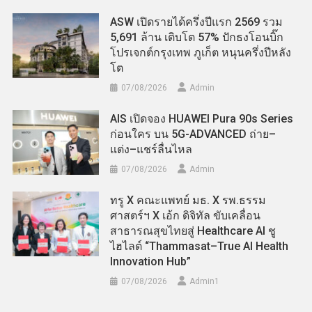
ASW เปิดรายได้ครึ่งปีแรก 2569 รวม
5,691 ล้าน เติบโต 57% ปักธงโอนบิ๊ก
โปรเจกต์กรุงเทพ ภูเก็ต หนุนครึ่งปีหลัง
โต
07/08/2026
Admin
AIS เปิดจอง HUAWEI Pura 90s Series
ก่อนใคร บน 5G-ADVANCED ถ่าย–
แต่ง–แชร์ลื่นไหล
07/08/2026
Admin
ทรู X คณะแพทย์ มธ. X รพ.ธรรม
ศาสตร์ฯ X เอ้ก ดิจิทัล ขับเคลื่อน
สาธารณสุขไทยสู่ Healthcare AI ชู
ไฮไลต์ “Thammasat–True AI Health
Innovation Hub”
07/08/2026
Admin​1