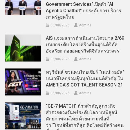
Government Services”เปิดตัว “AI
Agentic Chatbot” ยกระดับการบริการ
ภาครัฐยุคใหม่
06/08/2026
Admin​1
AIS แจงผลการดำเนินงานไตรมาส 2/69
เร่งยกระดับ โครงสร้างพื้นฐานดิจิทัล
อัจฉริยะ ต่อยอดธุรกิจดิจิทัลครบวงจร
06/08/2026
Admin​1
ทรูวิชั่นส์ ชวนคนไทยเชียร์ “เนเน่ รอยัล”
บนเวทีโลกร่วมลุ้นทุกโมเมนต์สำคัญใน
AMERICA’S GOT TALENT SEASON 21
06/08/2026
Admin​1
“CE-7 MATCH” ก้าวสำคัญสู่ภารกิจ
สำรวจดวงจันทร์ระดับโลก บทพิสูจน์
ศักยภาพคนไทย ด้วยความเชื่อที่
ว่า “โจทย์ที่ยากที่สุด คือโจทย์ที่สร้างคน