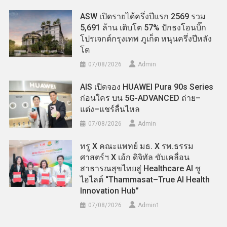
ASW เปิดรายได้ครึ่งปีแรก 2569 รวม
5,691 ล้าน เติบโต 57% ปักธงโอนบิ๊ก
โปรเจกต์กรุงเทพ ภูเก็ต หนุนครึ่งปีหลัง
โต
07/08/2026
Admin
AIS เปิดจอง HUAWEI Pura 90s Series
ก่อนใคร บน 5G-ADVANCED ถ่าย–
แต่ง–แชร์ลื่นไหล
07/08/2026
Admin
ทรู X คณะแพทย์ มธ. X รพ.ธรรม
ศาสตร์ฯ X เอ้ก ดิจิทัล ขับเคลื่อน
สาธารณสุขไทยสู่ Healthcare AI ชู
ไฮไลต์ “Thammasat–True AI Health
Innovation Hub”
07/08/2026
Admin​1