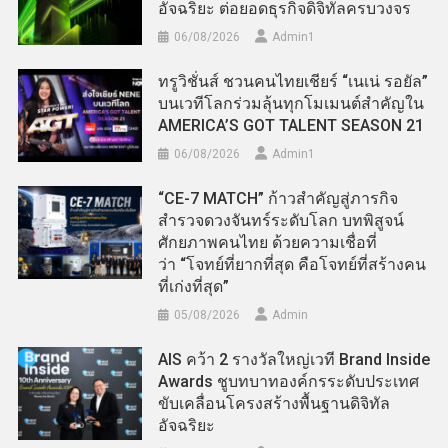
อัจฉริยะ ต่อยอดธุรกิจดิจิทัลครบวงจร
06/08/2026
Admin​1
ทรูวิชั่นส์ ชวนคนไทยเชียร์ “เนเน่ รอยัล”
บนเวทีโลกร่วมลุ้นทุกโมเมนต์สำคัญใน
AMERICA’S GOT TALENT SEASON 21
06/08/2026
Admin​1
“CE-7 MATCH” ก้าวสำคัญสู่ภารกิจ
สำรวจดวงจันทร์ระดับโลก บทพิสูจน์
ศักยภาพคนไทย ด้วยความเชื่อที่
ว่า “โจทย์ที่ยากที่สุด คือโจทย์ที่สร้างคน
ที่เก่งที่สุด”
05/08/2026
Admin
AIS คว้า 2 รางวัลใหญ่เวที Brand Inside
Awards ชูบทบาทองค์กรระดับประเทศ
ขับเคลื่อนโครงสร้างพื้นฐานดิจิทัล
อัจฉริยะ