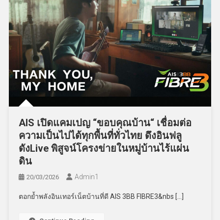
AIS เปิดแคมเปญ “ขอบคุณบ้าน“ เชื่อมต่อ
ความเป็นไปได้ทุกพื้นที่ทั่วไทย ดึงอินฟลู
ดังLive พิสูจน์โครงข่ายในหมู่บ้านไร้แผ่น
ดิน
Admin​1
20/03/2026
ตอกย้ำพลังอินเทอร์เน็ตบ้านที่ดี AIS 3BB FIBRE3&nbs […]