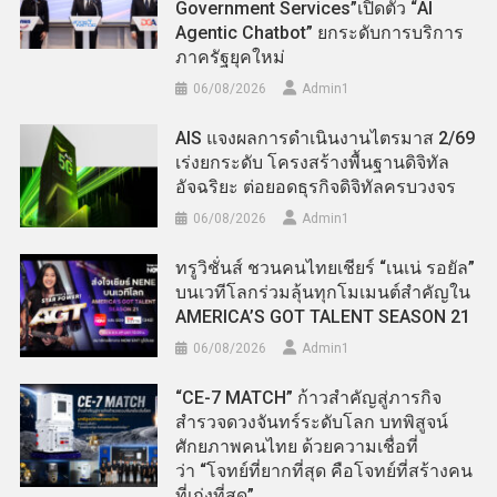
Government Services”เปิดตัว “AI
Agentic Chatbot” ยกระดับการบริการ
ภาครัฐยุคใหม่
06/08/2026
Admin​1
AIS แจงผลการดำเนินงานไตรมาส 2/69
เร่งยกระดับ โครงสร้างพื้นฐานดิจิทัล
อัจฉริยะ ต่อยอดธุรกิจดิจิทัลครบวงจร
06/08/2026
Admin​1
ทรูวิชั่นส์ ชวนคนไทยเชียร์ “เนเน่ รอยัล”
บนเวทีโลกร่วมลุ้นทุกโมเมนต์สำคัญใน
AMERICA’S GOT TALENT SEASON 21
06/08/2026
Admin​1
“CE-7 MATCH” ก้าวสำคัญสู่ภารกิจ
สำรวจดวงจันทร์ระดับโลก บทพิสูจน์
ศักยภาพคนไทย ด้วยความเชื่อที่
ว่า “โจทย์ที่ยากที่สุด คือโจทย์ที่สร้างคน
ที่เก่งที่สุด”