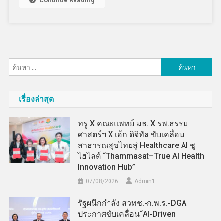
Continue Reading
ค้นหา
สำหรับ:
เรื่องล่าสุด
ทรู X คณะแพทย์ มธ. X รพ.ธรรม
ศาสตร์ฯ X เอ้ก ดิจิทัล ขับเคลื่อน
สาธารณสุขไทยสู่ Healthcare AI ชู
ไฮไลต์ “Thammasat–True AI Health
Innovation Hub”
07/08/2026
Admin​1
รัฐผนึกกำลัง สวทช.-ก.พ.ร.-DGA
ประกาศขับเคลื่อน“AI-Driven