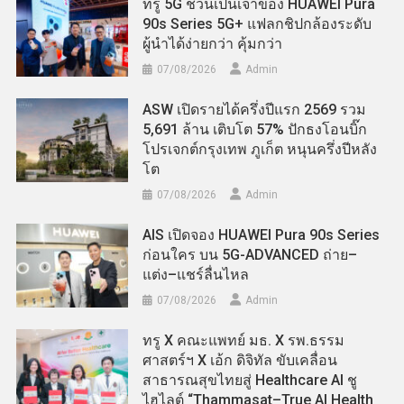
ทรู 5G ชวนเป็นเจ้าของ HUAWEI Pura
90s Series 5G+ แฟลกชิปกล้องระดับ
ผู้นำได้ง่ายกว่า คุ้มกว่า
07/08/2026
Admin
ASW เปิดรายได้ครึ่งปีแรก 2569 รวม
5,691 ล้าน เติบโต 57% ปักธงโอนบิ๊ก
โปรเจกต์กรุงเทพ ภูเก็ต หนุนครึ่งปีหลัง
โต
07/08/2026
Admin
AIS เปิดจอง HUAWEI Pura 90s Series
ก่อนใคร บน 5G-ADVANCED ถ่าย–
แต่ง–แชร์ลื่นไหล
07/08/2026
Admin
ทรู X คณะแพทย์ มธ. X รพ.ธรรม
ศาสตร์ฯ X เอ้ก ดิจิทัล ขับเคลื่อน
สาธารณสุขไทยสู่ Healthcare AI ชู
ไฮไลต์ “Thammasat–True AI Health