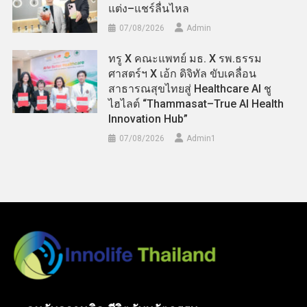
แต่ง–แชร์ลื่นไหล
07/08/2026
Admin
ทรู X คณะแพทย์ มธ. X รพ.ธรรม
ศาสตร์ฯ X เอ้ก ดิจิทัล ขับเคลื่อน
สาธารณสุขไทยสู่ Healthcare AI ชู
ไฮไลต์ “Thammasat–True AI Health
Innovation Hub”
07/08/2026
Admin​1