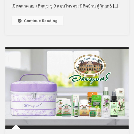
เปิดตลาด อย. เติมสุข ชู 9 สมุนไพรควรมีติดบ้าน สู้วิกฤต& […]
Continue Reading