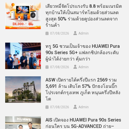
เสียวหมี่จัดโปรแรงรับ 8.8 พร้อมเนรมิต
ทุกบ้านให้เป็นสมาร์ทโฮมด้วยส่วนลด
สูงสุด 50% ร่วมด้วยคูปองส่วนลดจาก
ร้านค้า
07/08/2026
Admin
ทรู 5G ชวนเป็นเจ้าของ HUAWEI Pura
90s Series 5G+ แฟลกชิปกล้องระดับ
ผู้นำได้ง่ายกว่า คุ้มกว่า
07/08/2026
Admin
ASW เปิดรายได้ครึ่งปีแรก 2569 รวม
5,691 ล้าน เติบโต 57% ปักธงโอนบิ๊ก
โปรเจกต์กรุงเทพ ภูเก็ต หนุนครึ่งปีหลัง
โต
07/08/2026
Admin
AIS เปิดจอง HUAWEI Pura 90s Series
ก่อนใคร บน 5G-ADVANCED ถ่าย–