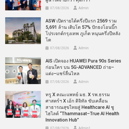
07/08/2026
Admin
ASW เปิดรายได้ครึ่งปีแรก 2569 รวม
5,691 ล้าน เติบโต 57% ปักธงโอนบิ๊ก
โปรเจกต์กรุงเทพ ภูเก็ต หนุนครึ่งปีหลัง
โต
07/08/2026
Admin
AIS เปิดจอง HUAWEI Pura 90s Series
ก่อนใคร บน 5G-ADVANCED ถ่าย–
แต่ง–แชร์ลื่นไหล
07/08/2026
Admin
ทรู X คณะแพทย์ มธ. X รพ.ธรรม
ศาสตร์ฯ X เอ้ก ดิจิทัล ขับเคลื่อน
สาธารณสุขไทยสู่ Healthcare AI ชู
ไฮไลต์ “Thammasat–True AI Health
Innovation Hub”
07/08/2026
Admin​1