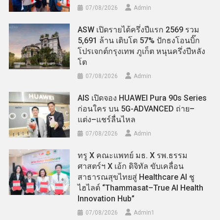
07/08/2026
Admin
ASW เปิดรายได้ครึ่งปีแรก 2569 รวม
5,691 ล้าน เติบโต 57% ปักธงโอนบิ๊ก
โปรเจกต์กรุงเทพ ภูเก็ต หนุนครึ่งปีหลัง
โต
07/08/2026
Admin
AIS เปิดจอง HUAWEI Pura 90s Series
ก่อนใคร บน 5G-ADVANCED ถ่าย–
แต่ง–แชร์ลื่นไหล
07/08/2026
Admin
ทรู X คณะแพทย์ มธ. X รพ.ธรรม
ศาสตร์ฯ X เอ้ก ดิจิทัล ขับเคลื่อน
สาธารณสุขไทยสู่ Healthcare AI ชู
ไฮไลต์ “Thammasat–True AI Health
Innovation Hub”
07/08/2026
Admin​1