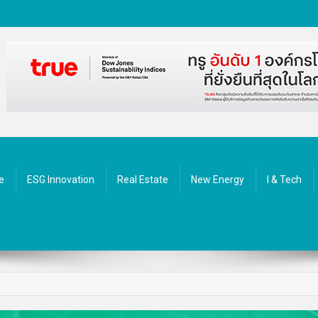
ัตกรรม
e
ESG Innovation
Real Estate
New Energy
I & Tech