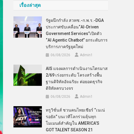
เรื่องล่าสุด
รัฐผนึกกำลัง สวทช.-ก.พ.ร.-DGA
ประกาศขับเคลื่อน“AI-Driven
Government Services”เปิดตัว
“AI Agentic Chatbot” ยกระดับการ
บริการภาครัฐยุคใหม่
06/08/2026
Admin​1
AIS แจงผลการดำเนินงานไตรมาส
2/69 เร่งยกระดับ โครงสร้างพื้น
ฐานดิจิทัลอัจฉริยะ ต่อยอดธุรกิจ
ดิจิทัลครบวงจร
06/08/2026
Admin​1
ทรูวิชั่นส์ ชวนคนไทยเชียร์ “เนเน่
รอยัล” บนเวทีโลกร่วมลุ้นทุก
โมเมนต์สำคัญใน AMERICA’S
GOT TALENT SEASON 21