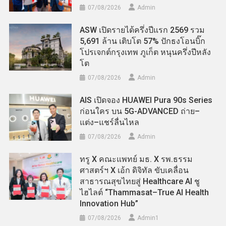
07/08/2026
Admin
ASW เปิดรายได้ครึ่งปีแรก 2569 รวม
5,691 ล้าน เติบโต 57% ปักธงโอนบิ๊ก
โปรเจกต์กรุงเทพ ภูเก็ต หนุนครึ่งปีหลัง
โต
07/08/2026
Admin
AIS เปิดจอง HUAWEI Pura 90s Series
ก่อนใคร บน 5G-ADVANCED ถ่าย–
แต่ง–แชร์ลื่นไหล
07/08/2026
Admin
ทรู X คณะแพทย์ มธ. X รพ.ธรรม
ศาสตร์ฯ X เอ้ก ดิจิทัล ขับเคลื่อน
สาธารณสุขไทยสู่ Healthcare AI ชู
ไฮไลต์ “Thammasat–True AI Health
Innovation Hub”
07/08/2026
Admin​1