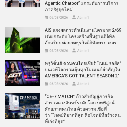
Agentic Chatbot” ยกระดับการบริการ
ภาครัฐยุคใหม่
06/08/2026
Admin​1
AIS แจงผลการดำเนินงานไตรมาส 2/69
เร่งยกระดับ โครงสร้างพื้นฐานดิจิทัล
อัจฉริยะ ต่อยอดธุรกิจดิจิทัลครบวงจร
06/08/2026
Admin​1
ทรูวิชั่นส์ ชวนคนไทยเชียร์ “เนเน่ รอยัล”
บนเวทีโลกร่วมลุ้นทุกโมเมนต์สำคัญใน
AMERICA’S GOT TALENT SEASON 21
06/08/2026
Admin​1
“CE-7 MATCH” ก้าวสำคัญสู่ภารกิจ
สำรวจดวงจันทร์ระดับโลก บทพิสูจน์
ศักยภาพคนไทย ด้วยความเชื่อที่
ว่า “โจทย์ที่ยากที่สุด คือโจทย์ที่สร้างคน
ที่เก่งที่สุด”