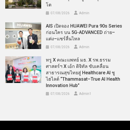
โต
07/08/2026
Admin
AIS เปิดจอง HUAWEI Pura 90s Series
ก่อนใคร บน 5G-ADVANCED ถ่าย–
แต่ง–แชร์ลื่นไหล
07/08/2026
Admin
ทรู X คณะแพทย์ มธ. X รพ.ธรรม
ศาสตร์ฯ X เอ้ก ดิจิทัล ขับเคลื่อน
สาธารณสุขไทยสู่ Healthcare AI ชู
ไฮไลต์ “Thammasat–True AI Health
Innovation Hub”
07/08/2026
Admin​1