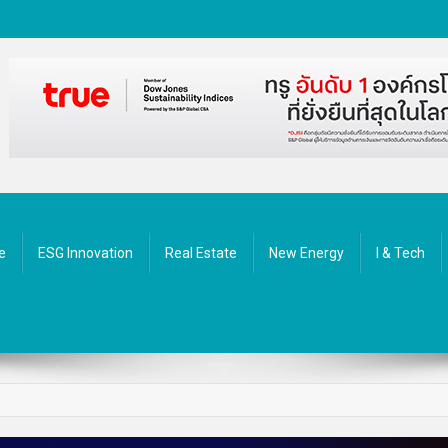
ัตกรรม
e
ESG Innovation
Real Estate
New Energy
I & Tech