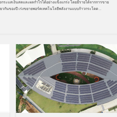
้างกระแสเงินสดและผลกำไรได้อย่างแข็งแกร่ง โดยมีรายได้จากการขาย
งเดียวกันของปี เร่งขยายพอร์ตเทคโนโลยีพลังงานแบบก้าวกระโดด …