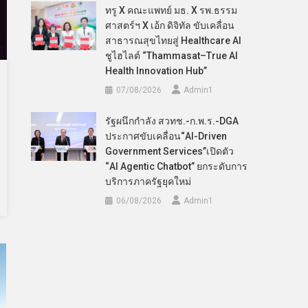
ทรู X คณะแพทย์ มธ. X รพ.ธรรม
ศาสตร์ฯ X เอ้ก ดิจิทัล ขับเคลื่อน
สาธารณสุขไทยสู่ Healthcare AI
ชูไฮไลต์ “Thammasat–True AI
Health Innovation Hub”
07/08/2026
Admin​1
รัฐผนึกกำลัง สวทช.-ก.พ.ร.-DGA
ประกาศขับเคลื่อน“AI-Driven
Government Services”เปิดตัว
“AI Agentic Chatbot” ยกระดับการ
บริการภาครัฐยุคใหม่
06/08/2026
Admin​1