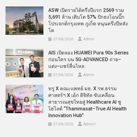
ASW เปิดรายได้ครึ่งปีแรก 2569 รวม
5,691 ล้าน เติบโต 57% ปักธงโอนบิ๊ก
โปรเจกต์กรุงเทพ ภูเก็ต หนุนครึ่งปีหลัง
โต
07/08/2026
Admin
AIS เปิดจอง HUAWEI Pura 90s Series
ก่อนใคร บน 5G-ADVANCED ถ่าย–
แต่ง–แชร์ลื่นไหล
07/08/2026
Admin
ทรู X คณะแพทย์ มธ. X รพ.ธรรม
ศาสตร์ฯ X เอ้ก ดิจิทัล ขับเคลื่อน
สาธารณสุขไทยสู่ Healthcare AI ชู
ไฮไลต์ “Thammasat–True AI Health
Innovation Hub”
07/08/2026
Admin​1