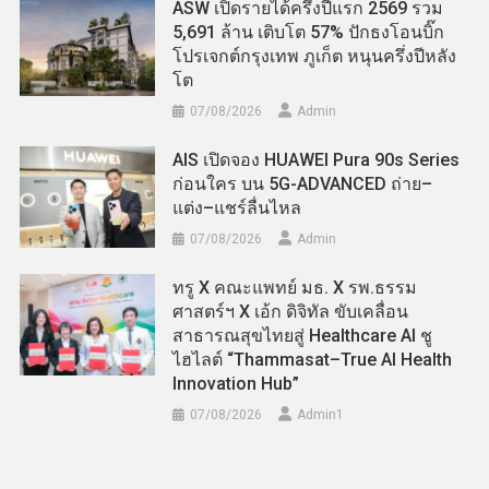
ASW เปิดรายได้ครึ่งปีแรก 2569 รวม
5,691 ล้าน เติบโต 57% ปักธงโอนบิ๊ก
โปรเจกต์กรุงเทพ ภูเก็ต หนุนครึ่งปีหลัง
โต
07/08/2026
Admin
AIS เปิดจอง HUAWEI Pura 90s Series
ก่อนใคร บน 5G-ADVANCED ถ่าย–
แต่ง–แชร์ลื่นไหล
07/08/2026
Admin
ทรู X คณะแพทย์ มธ. X รพ.ธรรม
ศาสตร์ฯ X เอ้ก ดิจิทัล ขับเคลื่อน
สาธารณสุขไทยสู่ Healthcare AI ชู
ไฮไลต์ “Thammasat–True AI Health
Innovation Hub”
07/08/2026
Admin​1