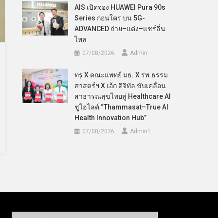
AIS เปิดจอง HUAWEI Pura 90s
Series ก่อนใคร บน 5G-
ADVANCED ถ่าย–แต่ง–แชร์ลื่น
ไหล
07/08/2026
Admin
ทรู X คณะแพทย์ มธ. X รพ.ธรรม
ศาสตร์ฯ X เอ้ก ดิจิทัล ขับเคลื่อน
สาธารณสุขไทยสู่ Healthcare AI
ชูไฮไลต์ “Thammasat–True AI
Health Innovation Hub”
07/08/2026
Admin​1