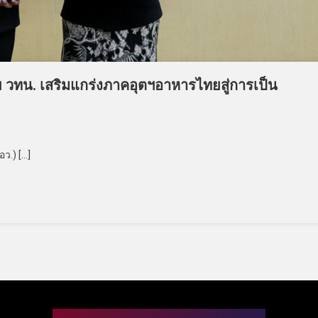
ย วทน. เสริมแกร่งภาคอุตฯอาหารไทยสู่การเป็น
ย
ว.) […]