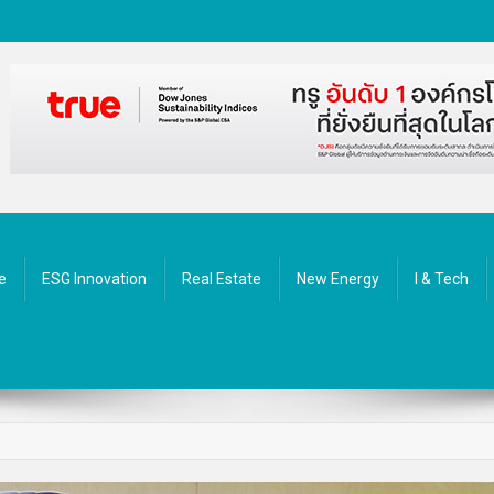
ัตกรรม
e
ESG Innovation
Real Estate
New Energy
I & Tech