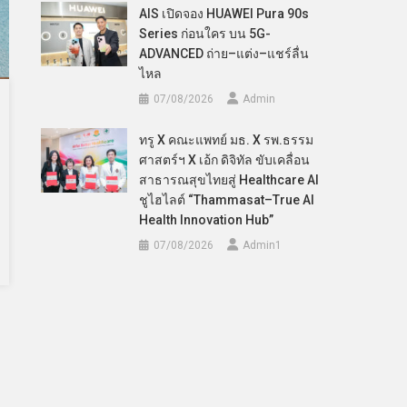
AIS เปิดจอง HUAWEI Pura 90s
Series ก่อนใคร บน 5G-
ADVANCED ถ่าย–แต่ง–แชร์ลื่น
ไหล
07/08/2026
Admin
ทรู X คณะแพทย์ มธ. X รพ.ธรรม
ศาสตร์ฯ X เอ้ก ดิจิทัล ขับเคลื่อน
สาธารณสุขไทยสู่ Healthcare AI
ชูไฮไลต์ “Thammasat–True AI
Health Innovation Hub”
07/08/2026
Admin​1