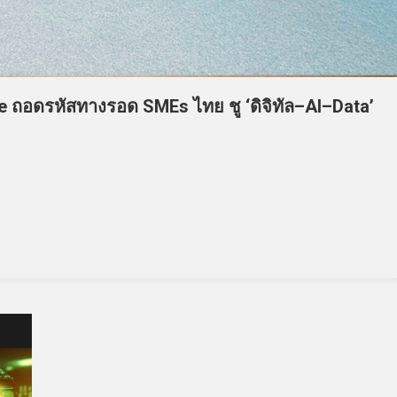
e ถอดรหัสทางรอด SMEs ไทย ชู ‘ดิจิทัล–AI–Data’