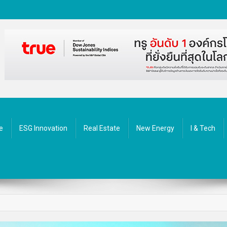
ัตกรรม
e
ESG Innovation
Real Estate
New Energy
I & Tech