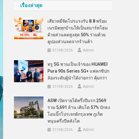
เรื่องล่าสุด
เสียวหมี่จัดโปรแรงรับ 8.8 พร้อม
เนรมิตทุกบ้านให้เป็นสมาร์ทโฮม
ด้วยส่วนลดสูงสุด 50% ร่วมด้วย
คูปองส่วนลดจากร้านค้า
07/08/2026
Admin
ทรู 5G ชวนเป็นเจ้าของ HUAWEI
Pura 90s Series 5G+ แฟลกชิปก
ล้องระดับผู้นำได้ง่ายกว่า คุ้มกว่า
07/08/2026
Admin
ASW เปิดรายได้ครึ่งปีแรก 2569
รวม 5,691 ล้าน เติบโต 57% ปักธง
โอนบิ๊กโปรเจกต์กรุงเทพ ภูเก็ต
หนุนครึ่งปีหลังโต
07/08/2026
Admin