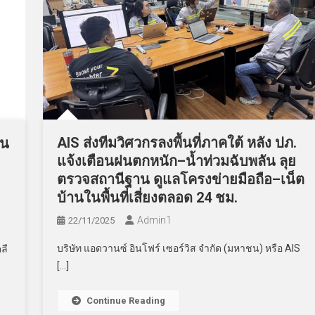
AIS ส่งทีมวิศวกรลงพื้นที่ภาคใต้ หลัง ปภ.
ิน
แจ้งเตือนฝนตกหนัก–น้ำท่วมฉับพลัน ลุย
ตรวจสถานีฐาน ดูแลโครงข่ายมือถือ–เน็ต
บ้านในพื้นที่เสี่ยงตลอด 24 ชม.
Admin​1
22/11/2025
บริษัท แอดวานซ์ อินโฟร์ เซอร์วิส จำกัด (มหาชน) หรือ AIS
ลื
[…]
Continue Reading