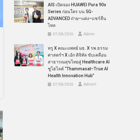
AIS เปิดจอง HUAWEI Pura 90s
Series ก่อนใคร บน 5G-
ADVANCED ถ่าย–แต่ง–แชร์ลื่น
ไหล
07/08/2026
Admin
ทรู X คณะแพทย์ มธ. X รพ.ธรรม
ศาสตร์ฯ X เอ้ก ดิจิทัล ขับเคลื่อน
สาธารณสุขไทยสู่ Healthcare AI
ชูไฮไลต์ “Thammasat–True AI
Health Innovation Hub”
07/08/2026
Admin​1