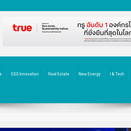
ัตกรรม
e
ESG Innovation
Real Estate
New Energy
I & Tech