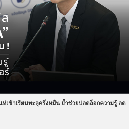
่เข้าเรียนทะลุครึ่งหมื่น ย้ำช่วยปลดล็อกความรู้ ลด