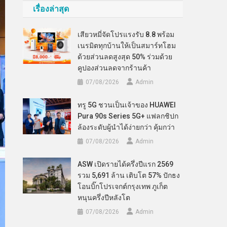
เรื่องล่าสุด
เสียวหมี่จัดโปรแรงรับ 8.8 พร้อม
เนรมิตทุกบ้านให้เป็นสมาร์ทโฮม
ด้วยส่วนลดสูงสุด 50% ร่วมด้วย
คูปองส่วนลดจากร้านค้า
07/08/2026
Admin
ทรู 5G ชวนเป็นเจ้าของ HUAWEI
Pura 90s Series 5G+ แฟลกชิปก
ล้องระดับผู้นำได้ง่ายกว่า คุ้มกว่า
07/08/2026
Admin
ASW เปิดรายได้ครึ่งปีแรก 2569
รวม 5,691 ล้าน เติบโต 57% ปักธง
โอนบิ๊กโปรเจกต์กรุงเทพ ภูเก็ต
หนุนครึ่งปีหลังโต
07/08/2026
Admin