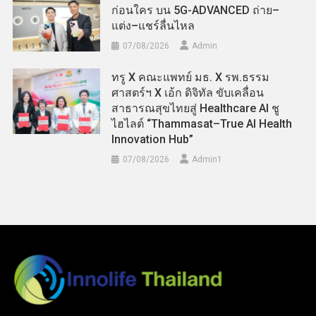
ก่อนใคร บน 5G-ADVANCED ถ่าย–
แต่ง–แชร์ลื่นไหล
07/08/2026
Admin
ทรู X คณะแพทย์ มธ. X รพ.ธรรม
ศาสตร์ฯ X เอ้ก ดิจิทัล ขับเคลื่อน
สาธารณสุขไทยสู่ Healthcare AI ชู
ไฮไลต์ “Thammasat–True AI Health
Innovation Hub”
07/08/2026
Admin​1