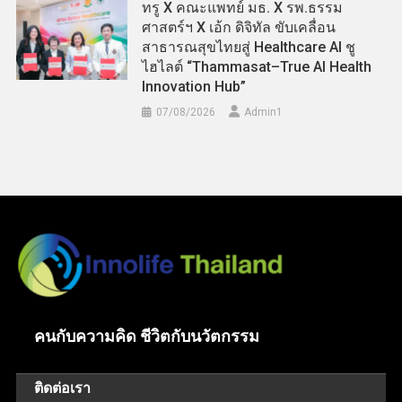
ทรู X คณะแพทย์ มธ. X รพ.ธรรม
ศาสตร์ฯ X เอ้ก ดิจิทัล ขับเคลื่อน
สาธารณสุขไทยสู่ Healthcare AI ชู
ไฮไลต์ “Thammasat–True AI Health
Innovation Hub”
07/08/2026
Admin​1
คนกับความคิด ชีวิตกับนวัตกรรม
ติดต่อเรา