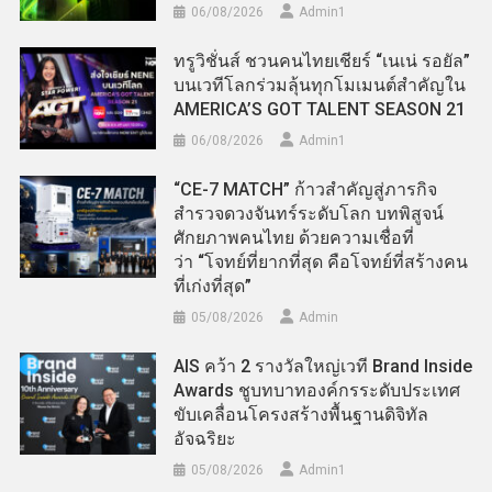
06/08/2026
Admin​1
ทรูวิชั่นส์ ชวนคนไทยเชียร์ “เนเน่ รอยัล”
บนเวทีโลกร่วมลุ้นทุกโมเมนต์สำคัญใน
AMERICA’S GOT TALENT SEASON 21
06/08/2026
Admin​1
“CE-7 MATCH” ก้าวสำคัญสู่ภารกิจ
สำรวจดวงจันทร์ระดับโลก บทพิสูจน์
ศักยภาพคนไทย ด้วยความเชื่อที่
ว่า “โจทย์ที่ยากที่สุด คือโจทย์ที่สร้างคน
ที่เก่งที่สุด”
05/08/2026
Admin
AIS คว้า 2 รางวัลใหญ่เวที Brand Inside
Awards ชูบทบาทองค์กรระดับประเทศ
ขับเคลื่อนโครงสร้างพื้นฐานดิจิทัล
อัจฉริยะ
05/08/2026
Admin​1