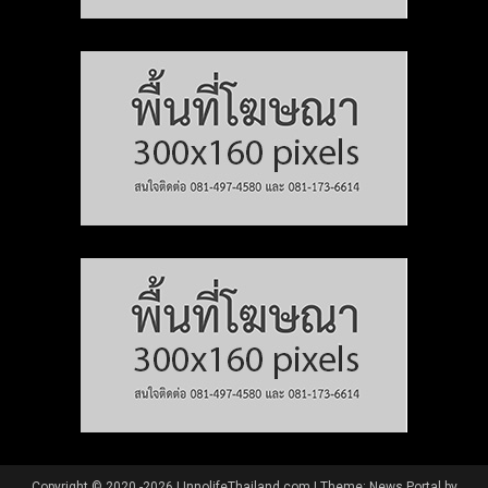
Copyright © 2020 -2026 | InnolifeThailand.com
|
Theme: News Portal by