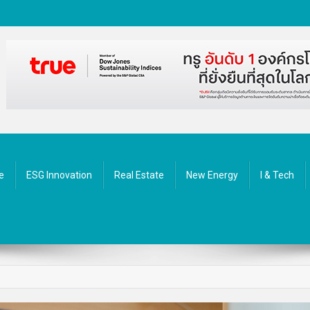
ัตกรรม
e
ESG Innovation
Real Estate
New Energy
I & Tech