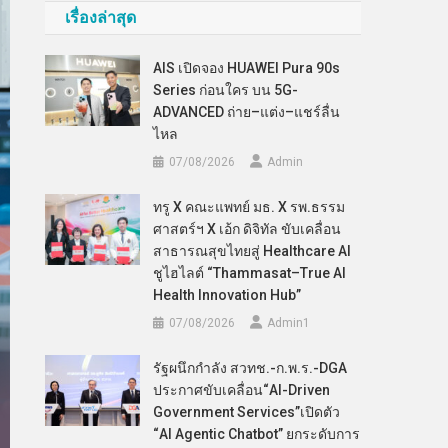
เรื่องล่าสุด
AIS เปิดจอง HUAWEI Pura 90s
Series ก่อนใคร บน 5G-
ADVANCED ถ่าย–แต่ง–แชร์ลื่น
ไหล
07/08/2026
Admin
ทรู X คณะแพทย์ มธ. X รพ.ธรรม
ศาสตร์ฯ X เอ้ก ดิจิทัล ขับเคลื่อน
สาธารณสุขไทยสู่ Healthcare AI
ชูไฮไลต์ “Thammasat–True AI
Health Innovation Hub”
07/08/2026
Admin​1
รัฐผนึกกำลัง สวทช.-ก.พ.ร.-DGA
ประกาศขับเคลื่อน“AI-Driven
Government Services”เปิดตัว
“AI Agentic Chatbot” ยกระดับการ