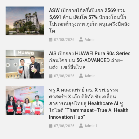
ASW เปิดรายได้ครึ่งปีแรก 2569 รวม
5,691 ล้าน เติบโต 57% ปักธงโอนบิ๊ก
โปรเจกต์กรุงเทพ ภูเก็ต หนุนครึ่งปีหลัง
โต
07/08/2026
Admin
AIS เปิดจอง HUAWEI Pura 90s Series
ก่อนใคร บน 5G-ADVANCED ถ่าย–
แต่ง–แชร์ลื่นไหล
07/08/2026
Admin
ทรู X คณะแพทย์ มธ. X รพ.ธรรม
ศาสตร์ฯ X เอ้ก ดิจิทัล ขับเคลื่อน
สาธารณสุขไทยสู่ Healthcare AI ชู
ไฮไลต์ “Thammasat–True AI Health
Innovation Hub”
07/08/2026
Admin​1