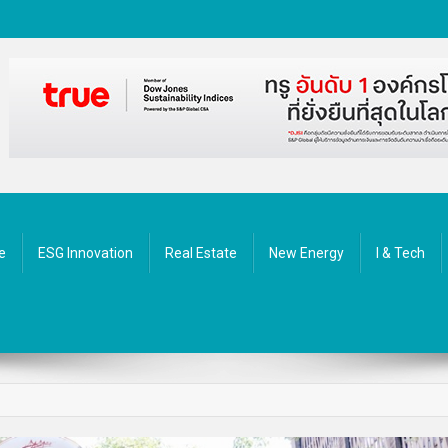
ัตกรรม
e
ESG Innovation
Real Estate
New Energy
I & Tech