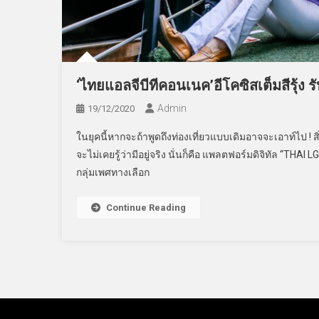
‘ไทยแอลจีบีทีคอนเนค’อีโคซิสเต็มสีรุ้ง รั
Admin
19/12/2020
ในยุคนี้หากจะถ้าพูดถึงท่องเที่ยวแบบเดิมอาจจะเอาท์ไป 
จะไม่เคยรู้ว่ามีอยู่จริง นั่นก็คือ แพลตฟอร์มดิจิทัล “T
กลุ่มเพศทางเลือก
Continue Reading