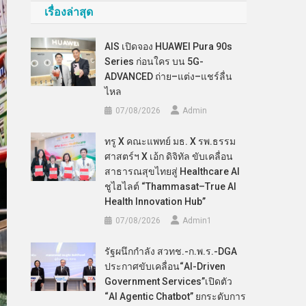
เรื่องล่าสุด
AIS เปิดจอง HUAWEI Pura 90s
Series ก่อนใคร บน 5G-
ADVANCED ถ่าย–แต่ง–แชร์ลื่น
ไหล
07/08/2026
Admin
ทรู X คณะแพทย์ มธ. X รพ.ธรรม
ศาสตร์ฯ X เอ้ก ดิจิทัล ขับเคลื่อน
สาธารณสุขไทยสู่ Healthcare AI
ชูไฮไลต์ “Thammasat–True AI
Health Innovation Hub”
07/08/2026
Admin​1
รัฐผนึกกำลัง สวทช.-ก.พ.ร.-DGA
ประกาศขับเคลื่อน“AI-Driven
Government Services”เปิดตัว
“AI Agentic Chatbot” ยกระดับการ