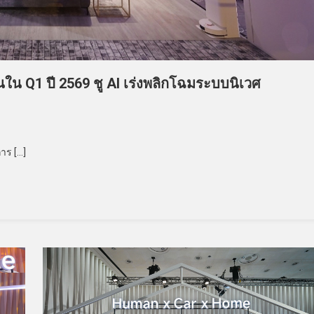
นใน Q1 ปี 2569 ชู AI เร่งพลิกโฉมระบบนิเวศ
าร […]