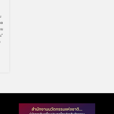
ม
na
าม
น”
ง