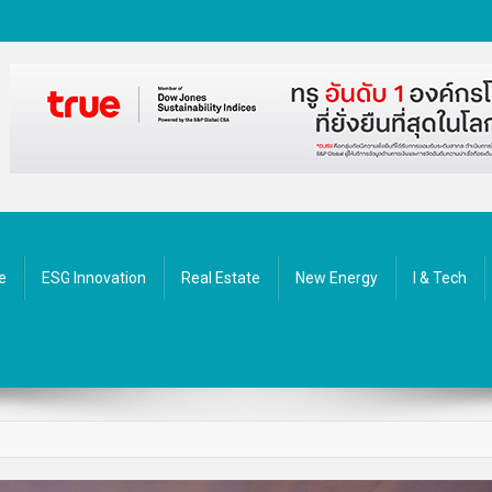
ัตกรรม
e
ESG Innovation
Real Estate
New Energy
I & Tech