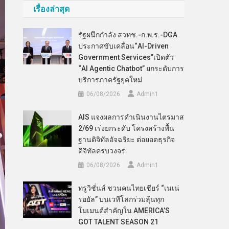
เรื่องล่าสุด
รัฐผนึกกำลัง สวทช.-ก.พ.ร.-DGA
ประกาศขับเคลื่อน“AI-Driven
Government Services”เปิดตัว
“AI Agentic Chatbot” ยกระดับการ
บริการภาครัฐยุคใหม่
06/08/2026
Admin​1
AIS แจงผลการดำเนินงานไตรมาส
2/69 เร่งยกระดับ โครงสร้างพื้น
ฐานดิจิทัลอัจฉริยะ ต่อยอดธุรกิจ
ดิจิทัลครบวงจร
06/08/2026
Admin​1
ทรูวิชั่นส์ ชวนคนไทยเชียร์ “เนเน่
รอยัล” บนเวทีโลกร่วมลุ้นทุก
โมเมนต์สำคัญใน AMERICA’S
GOT TALENT SEASON 21