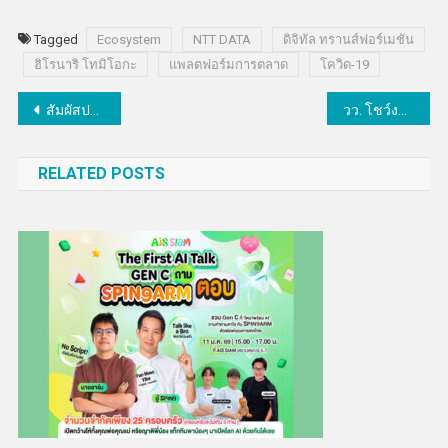
Tagged
Ecosystem
NTT DATA
ดิจิทัล ทรานส์ฟอร์เมชัน
ฮิโรนาริ โทมิโอกะ
แพลตฟอร์มการตลาด
โควิด-19
แนะแนว
สัมผัสประสบการณ์ใหม่จาก Autodesk ในงาน Future Mobility Asia 2022
วว. โชว์งานบริการชีวภัณฑ์แบบครบวงจร @ มหกรรมงานวิจัยแห่งชาติ 2565
เรื่อง
RELATED POSTS