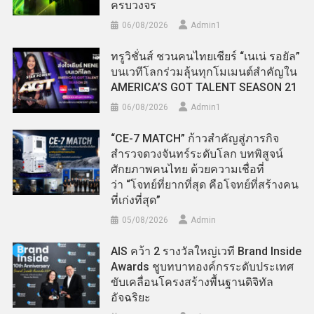
ครบวงจร
06/08/2026
Admin​1
ทรูวิชั่นส์ ชวนคนไทยเชียร์ “เนเน่ รอยัล”
บนเวทีโลกร่วมลุ้นทุกโมเมนต์สำคัญใน
AMERICA’S GOT TALENT SEASON 21
06/08/2026
Admin​1
“CE-7 MATCH” ก้าวสำคัญสู่ภารกิจ
สำรวจดวงจันทร์ระดับโลก บทพิสูจน์
ศักยภาพคนไทย ด้วยความเชื่อที่
ว่า “โจทย์ที่ยากที่สุด คือโจทย์ที่สร้างคน
ที่เก่งที่สุด”
05/08/2026
Admin
AIS คว้า 2 รางวัลใหญ่เวที Brand Inside
Awards ชูบทบาทองค์กรระดับประเทศ
ขับเคลื่อนโครงสร้างพื้นฐานดิจิทัล
อัจฉริยะ