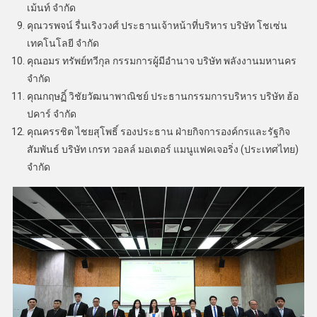
เม้นท์ จำกัด
คุณวรพจน์ รื่นเริงวงศ์ ประธานเจ้าหน้าที่บริหาร บริษัท โชเซ่น
เทคโนโลยี จํากัด
คุณอมร ทรัพย์ทวีกุล กรรมการผู้มีอำนาจ บริษัท พลังงานมหานคร
จํากัด
คุณกฤษฏิ์ วิชัยวัฒนาพาณิชย์ ประธานกรรมการบริหาร บริษัท ฮ้อ
ปคาร์ จำกัด
คุณครรชิต ไชยสุโพธิ์ รองประธาน ฝ่ายกิจการองค์กรและรัฐกิจ
สัมพันธ์ บริษัท เกรท วอลล์ มอเตอร์ แมนูแฟคเจอริ่ง (ประเทศไทย)
จำกัด