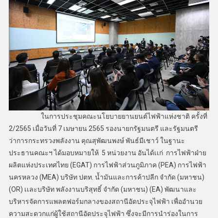
ในการประชุมคณะนโยบายยานยนต์ไฟฟ้าแห่งชาติ ครั้งที่
2/2565 เมื่อวันที่ 7 เมษายน 2565 รองนายกรัฐมนตรี และรัฐมนตรี
ว่าการกระทรวงพลังงาน คุณสุพัฒนพงษ์ พันธ์มีเชาว์ ในฐานะ
ประธานคณะฯ ได้มอบหมายให้ 5 หน่วยงาน อันได้เเก่ การไฟฟ้าฝ่าย
ผลิตแห่งประเทศไทย (EGAT) การไฟฟ้าส่วนภูมิภาค (PEA) การไฟฟ้า
นครหลวง (MEA) บริษัท ปตท. น้ำมันและการค้าปลีก จำกัด (มหาชน)
(OR) เเละบริษัท พลังงานบริสุทธิ์ จํากัด (มหาชน) (EA) พัฒนาและ
บริหารจัดการแพลตฟอร์มกลางของสถานีอัดประจุไฟฟ้า เพื่ออำนวย
ความสะดวกแก่ผู้ใช้สถานีอัดประจุไฟฟ้า ซึ่งจะมีการนำร่องในการ