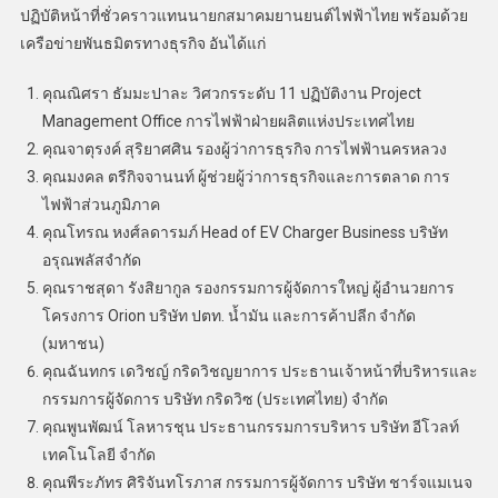
ปฏิบัติหน้าที่ชั่วคราวแทนนายกสมาคมยานยนต์ไฟฟ้าไทย พร้อมด้วย
เครือข่ายพันธมิตรทางธุรกิจ อันได้แก่
คุณณิศรา ธัมมะปาละ วิศวกรระดับ 11 ปฏิบัติงาน Project
Management Office การไฟฟ้าฝ่ายผลิตแห่งประเทศไทย
คุณจาตุรงค์ สุริยาศศิน รองผู้ว่าการธุรกิจ การไฟฟ้านครหลวง
คุณมงคล ตรีกิจจานนท์ ผู้ช่วยผู้ว่าการธุรกิจและการตลาด การ
ไฟฟ้าส่วนภูมิภาค
คุณโทรณ หงศ์ลดารมภ์ Head of EV Charger Business บริษัท
อรุณพลัสจำกัด
คุณราชสุดา รังสิยากูล รองกรรมการผู้จัดการใหญ่ ผู้อำนวยการ
โครงการ Orion บริษัท ปตท. นํ้ามัน และการค้าปลีก จำกัด
(มหาชน)
คุณฉันทกร เดวิชญ์ กริดวิชญยาการ ประธานเจ้าหน้าที่บริหารและ
กรรมการผู้จัดการ บริษัท กริดวิซ (ประเทศไทย) จํากัด
คุณพูนพัฒน์ โลหารชุน ประธานกรรมการบริหาร บริษัท อีโวลท์
เทคโนโลยี จํากัด
คุณพีระภัทร ศิริจันทโรภาส กรรมการผู้จัดการ บริษัท ชาร์จแมเนจ