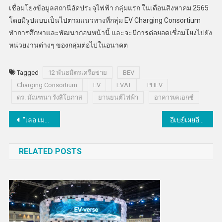
เชื่อมโยงข้อมูลสถานีอัดประจุไฟฟ้า กลุ่มแรก ในเดือนสิงหาคม 2565
โดยมีรูปแบบเป็นไปตามแนวทางที่กลุ่ม EV Charging Consortium
ทำการศึกษาและพัฒนาก่อนหน้านี้ และจะมีการต่อยอดเชื่อมโยงไปยัง
หน่วยงานต่างๆ ของกลุ่มต่อไปในอนาคต
Tagged
12 พันธมิตรเครือข่าย
BEV
Charging Consortium
EV
EVAT
PHEV
ดร. มัณฑนา รังสิโยภาส
ยานยนต์ไฟฟ้า
อาคารเคเอกซ์
แนะแนว
“เลอ เมอริเดียน” จับมือ “โตโต้” พลิกโฉมโรงแรมด้วยนวัตกรรม TOTO ตอบโจทย์ด้านสุขอนามัยรับนักท่องเที่ยวยุค New Normal
อีเบย์เผยอีคอมเมิร์ซเอเชียตะวันออกเฉียงใต้ยังโตไม่หยุด
เรื่อง
RELATED POSTS