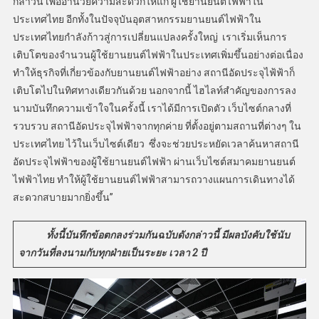
กล่าวนี้ เพื่ออำนวยความสะดวกให้แก่ ผู้ใช้ยานยนต์ไฟฟ้าใน
ประเทศไทย อีกทั้งในปัจจุบันอุตสาหกรรมยานยนต์ไฟฟ้าใน
ประเทศไทยกำลังก้าวสู่การเปลี่ยนแปลงครั้งใหญ่ เราเริ่มเห็นการ
เติบโตของจำนวนผู้ใช้ยานยนต์ไฟฟ้าในประเทศเพิ่มขึ้นอย่างต่อเนื่อง
ทำให้ธุรกิจที่เกี่ยวข้องกับยานยนต์ไฟฟ้าอย่าง สถานีอัดประจุไฟ้ฟ้าก็
เติบโตไปในทิศทางเดียวกันด้วย นอกจากนี้ ไฮไลท์สำคัญของการลง
นามบันทึกความเข้าใจในครั้งนี้ เราได้มีการเปิดตัว เว็บไซต์กลางที่
รวบรวบ สถานีอัดประจุไฟฟ้าจากทุกค่าย ที่ตั้งอยู่ตามสถานที่ต่างๆ ใน
ประเทศไทย ไว้ในเว็บไซต์เดียว ซึ่งจะช่วยประหยัดเวลาค้นหาสถานี
อัดประจุไฟฟ้าของผู้ใช้ยานยนต์ไฟฟ้า ผ่านเว็บไซต์สมาคมยานยนต์
ไฟฟ้าไทย ทำให้ผู้ใช้ยานยนต์ไฟฟ้าสามารถวางแผนการเดินทางได้
สะดวกสบายมากยิ่งขึ้น”
ทั้งนี้บันทึกข้อตกลงร่วมกันฉบับดังกล่าวนี้ มีผลบังคับใช้นับ
จากวันที่ลงนามกับทุกฝ่ายเป็นระยะ เวลา 2 ปี