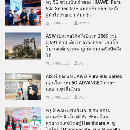
ทรู 5G ชวนเป็นเจ้าของ HUAWEI Pura
90s Series 5G+ แฟลกชิปกล้องระดับ
ผู้นำได้ง่ายกว่า คุ้มกว่า
07/08/2026
Admin
ASW เปิดรายได้ครึ่งปีแรก 2569 รวม
5,691 ล้าน เติบโต 57% ปักธงโอนบิ๊ก
โปรเจกต์กรุงเทพ ภูเก็ต หนุนครึ่งปีหลัง
โต
07/08/2026
Admin
AIS เปิดจอง HUAWEI Pura 90s Series
ก่อนใคร บน 5G-ADVANCED ถ่าย–
แต่ง–แชร์ลื่นไหล
07/08/2026
Admin
ทรู X คณะแพทย์ มธ. X รพ.ธรรม
ศาสตร์ฯ X เอ้ก ดิจิทัล ขับเคลื่อน
สาธารณสุขไทยสู่ Healthcare AI ชู
ไฮไลต์ “Thammasat–True AI Health