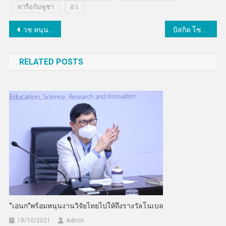
หารือกัมพูชา
อว.
แนะแนว
วช.หนุนราชภัฏอุดรลดต้นทุนอาหารเลี้ยงโคขุน ด้วยวัตถุดิบในชุมชน
บิสกิต โซลูชั่นติดปีก MSME ไทย เปิดตัว BIZCUIT Solution Express ทรานส์ฟอร์มกิจการด้วย AI เพิ่มยอดขายโตเท่าตัว
เรื่อง
RELATED POSTS
“เอนก”พร้อมหนุนงานวิจัยไทยไปให้ถึงรางวัลโนเบล
18/10/2021
Admin