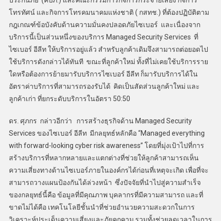
ประกันภัย (คปภ.) และคณะกรรมการกิจการกระจายเสียง กิจการ
โทรทัศน์ และกิจการโทรคมนาคมแห่งชาติ ( กสทช.) ที่ต้องปฏิบัติตาม
กฎเกณฑ์ข้อบังคับด้านความมั่นคงปลอดภัยไซเบอร์ และเนื่องจาก
บริการนี้เป็นส่วนหนึ่งของบริการ Managed Security Services ที่
ไซเบอร์ อีลีท ให้บริการอยู่แล้ว สำหรับลูกค้าเดิมจึงสามารถต่อยอดไป
ใช้บริการดังกล่าวได้ทันที ขณะที่ลูกค้าใหม่ ทั้งที่ไม่เคยใช้บริการราย
ใดหรือต้องการย้ายมารับบริการไซเบอร์ อีลีท ก็มารับบริการได้ใน
อัตราค่าบริการที่สามารถรองรับได้ คิดเป็นสัดส่วนลูกค้าใหม่ และ
ลูกค้าเก่า ที่ยกระดับบริการในอัตรา 50:50
ดร. ศุภกร กล่าวอีกว่า การสร้างธุรกิจด้าน Managed Security
Services ของไซเบอร์ อีลีท มีกลยุทธ์หลักคือ “Managed everything
with forward-looking cyber risk awareness” โดยที่มุ่งเป้าไปที่การ
สร้างบริการที่หลากหลายและแตกต่างที่ช่วยให้ลูกค้าสามารถเห็น
ความเสี่ยงทางด้านไซเบอร์ภายในองค์กรได้ก่อนที่เหตุจะเกิด เพื่อที่จะ
สามารถวางแผนป้องกันได้ล่วงหน้า ซึ่งปัจจัยที่นำไปสู่ความสำเร็จ
ของกลยุทธ์นี้คือ ข้อมูลที่มีคุณภาพ บุคลากรที่มีความสามารถ และที่
ขาดไม่ได้คือ เทคโนโลยีชั้นนำที่ช่วยอำนวยความสะดวกในการ
วิเคราะห์ประเด็นความเสี่ยงและภัยคุกคาม รวมทั้งช่วยลดเวลาในการ