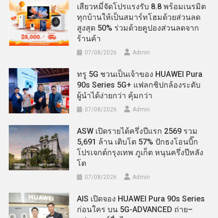
เสียวหมี่จัดโปรแรงรับ 8.8 พร้อมเนรมิต
ทุกบ้านให้เป็นสมาร์ทโฮมด้วยส่วนลด
สูงสุด 50% ร่วมด้วยคูปองส่วนลดจาก
ร้านค้า
07/08/2026
Admin
ทรู 5G ชวนเป็นเจ้าของ HUAWEI Pura
90s Series 5G+ แฟลกชิปกล้องระดับ
ผู้นำได้ง่ายกว่า คุ้มกว่า
07/08/2026
Admin
ASW เปิดรายได้ครึ่งปีแรก 2569 รวม
5,691 ล้าน เติบโต 57% ปักธงโอนบิ๊ก
โปรเจกต์กรุงเทพ ภูเก็ต หนุนครึ่งปีหลัง
โต
07/08/2026
Admin
AIS เปิดจอง HUAWEI Pura 90s Series
ก่อนใคร บน 5G-ADVANCED ถ่าย–