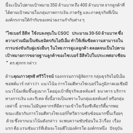
นี้จะเป็นไปตามเป้าหมาย 350 ล้านบาท ถึง 400 ล้านบาท จากลูกค้าที่
ได้ตามเป้าหมายในกลุ่มภาคการเงิน ภาครัฐ และภาคธุรกิจที่เป็น
องค์กรภายใต้กำกับของหน่วยงานกำกับต่าง ๆ
“ไซเบอร์ อีลีท ใช้งบลงทุนใน
CSOC ประมาณ 30-50 ล้านบาท
ซึ่ง
ความร่วมมือเป็นพันธมิตรกับไอบีเอ็ม ทำให้เพิ่มขีดความสามารถใน
การแข่งขันกับคู่แข่งอื่นๆ ในไทย การดูแลลูกค้า ตลอดจนเป็นไปตาม
เป้าหมายการขยายฐานลูกค้าของไซเบอร์ อีลีทไปในประเทศอาเซียน
”
ดร.ศุภกร กล่าว
ด้าน
คุณภาวศุทธิ ศรีวิโรจน์
รองกรรมการผู้จัดการ กลุ่มธุรกิจไอบีเอ็ม
ซอฟต์แวร์ กล่าวว่า แนวโน้ม การโจมตีทางไซเบอร์ในภูมิภาคเอเชียมี
แนวโน้มเพิ่มขึ้นสูงมาก โดยมุ่งเป้าที่ธุรกิจเฮลท์แคร์ ธนาคาร บริการ
ทางการเงิน และรีเทล ทั้งนี้อาจเป็นเพราะในกลุ่มเฮลท์แคร์ หรือกลุ่ม
เหล่านี้ อาจจะไม่มีบุคลากรที่มีความเข้าใจเรื่องซีเคียวริตี้มากพอ
ขณะเดียวกันการโจมตีทางไซเบอร์ก็ทวีความซับซ้อนมากขึ้นเรื่อยๆ
ด้วย ซึ่งจากแนวโน้มดังกล่าว จะพบความซับซ้อนใน 3 เรื่อง เรื่อง
แรก คือ แรนซัมแวร์ที่เดิมจะโจมตีไปองค์กรใด องค์กรหนึ่ง ปัจจุบัน