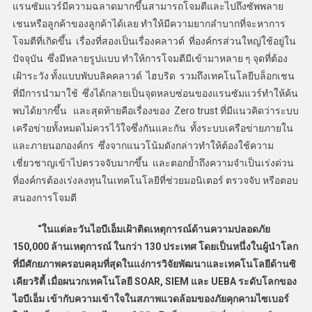
แรนซัมแวร์มีความฉลาดมากขึ้นสามารถโจมตีและไปถึงซัพพลาย
เชนหรือลูกค้าของลูกค้าได้เลย ทำให้มีความยากลำบากที่จะหาการ
โจมตีที่เกิดขึ้น เรื่องที่สองเป็นเรื่องคลาวด์ ที่องค์กรส่วนใหญ่ใช้อยู่ใน
ปัจจุบัน ซึ่งมีหลายรูปแบบ ทำให้การโจมตีมีเข้ามาหลาย ๆ จุดที่ต้อง
เฝ้าระวัง ทั้งแบบพับบลิคคลาวด์ ไฮบริด รวมถึงเทคโนโลยีบล็อกเชน
ที่มีการนำมาใช้ ซึ่งได้กลายเป็นจุดหลบซ่อนของแรนซัมแวร์ทำให้ค้น
พบได้ยากขึ้น และสุดท้ายคือเรื่องของ Zero trust ที่มีแนวคิดว่าระบบ
เครือข่ายทั้งหมดไม่ควรไว้ใจซึ่งกันและกัน ทั้งระบบเครือข่ายภายใน
และภายนอกองค์กร ซึ่งจากแนวโน้มดังกล่าวทำให้ต้องใช้ความ
เชี่ยวชาญเข้าไปตรวจจับมากขึ้น และตอกย้ำถึงความจำเป็นเร่งด่วน
ที่องค์กรต้องเร่งลงทุนในเทคโนโลยีที่ช่วยมอนิเตอร์ ตรวจจับ หรือตอบ
สนองการโจมตี
“ในแต่ละวันไอบีเอ็มเฝ้าติดเหตุการณ์ด้านความปลอดภัย
150
,
000 ล้านเหตุการณ์ ในกว่า 130 ประเทศ โดยเป็นหนึ่งในผู้นำโลก
ที่มีศักยภาพครอบคลุมที่สุดในแง่การวิจัยพัฒนาและเทคโนโลยีด้านซิ
เคียวริตี้ เมื่อผนวกเทคโนโลยี
SOAR, SIEM
และ
UEBA
ระดับโลกของ
ไอบีเอ็ม เข้ากับความเข้าใจในสภาพแวดล้อมของภัยคุกคามไซเบอร์