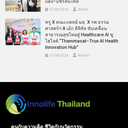
แต่ง–แชร์ลื่นไหล
07/08/2026
Admin
ทรู X คณะแพทย์ มธ. X รพ.ธรรม
ศาสตร์ฯ X เอ้ก ดิจิทัล ขับเคลื่อน
สาธารณสุขไทยสู่ Healthcare AI ชู
ไฮไลต์ “Thammasat–True AI Health
Innovation Hub”
07/08/2026
Admin​1
คนกับความคิด ชีวิตกับนวัตกรรม