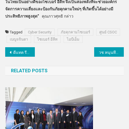
ในไทยเป็นอย่างดีของไซเบอร์ อีลีท จึงเป็นสองพลังที่จะช่วยองค์กร
จัดการความเสี่ยงและป้องกันภัยคุกคามใหม่ๆ ที่เกิดขึ้นได้อย่างมี
ประสิทธิภาพสูงสุด”
คุณภาวศุทธิ กล่าว
Tagged
Cyber Security
ภัยคุกคามไซเบอร์
ศูนย์ CSOC
เบญจจินดา
ไซเบอร์ อีลีท
ไอบีเอ็ม
แนะแนว
ดีแทค รีวอร์ดเปิดประสบการณ์ Coins Transfer ให้ลูกค้าดีแทคลูกค้าพันธมิตร 3 แบรนด์ชั้นนำสามารถนำคะแนนสะสมมาแลกกับ dtac reward coins ได้
วช.หนุนทีมวิจัย ม.นเรศวร ถ่ายทอดเทคโนโลยีการผลิตองุ่นไชน์มัสแคท และทุเรียนหลงลับแลเชิงพาณิชย์
เรื่อง
RELATED POSTS