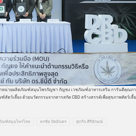
จำหน่ายผลิตภัณฑ์สมุนไพรกัญชา กัญชง เวชภัณฑ์อาหารเสริม การันตีคุณภ
ฑ์สัตว์เลี้ยง ด้วยนวัตกรรมจากสารสกัด CBD สร้างสรรค์เพื่อสุขภาพสัตว์เลี้
ภัณฑ์สมุนไพรไทย
พรชัย ปัทมินทร
ศุภกิจ ศิริลักษณ์