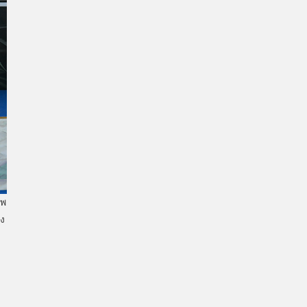
าพ
ยง