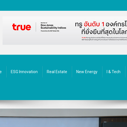
ัตกรรม
e
ESG Innovation
Real Estate
New Energy
I & Tech