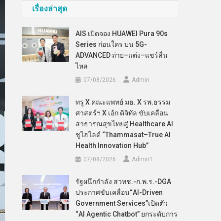
เรื่องล่าสุด
AIS เปิดจอง HUAWEI Pura 90s
Series ก่อนใคร บน 5G-
ADVANCED ถ่าย–แต่ง–แชร์ลื่น
ไหล
07/08/2026
Admin
ทรู X คณะแพทย์ มธ. X รพ.ธรรม
ศาสตร์ฯ X เอ้ก ดิจิทัล ขับเคลื่อน
สาธารณสุขไทยสู่ Healthcare AI
ชูไฮไลต์ “Thammasat–True AI
Health Innovation Hub”
07/08/2026
Admin​1
รัฐผนึกกำลัง สวทช.-ก.พ.ร.-DGA
ประกาศขับเคลื่อน“AI-Driven
Government Services”เปิดตัว
“AI Agentic Chatbot” ยกระดับการ